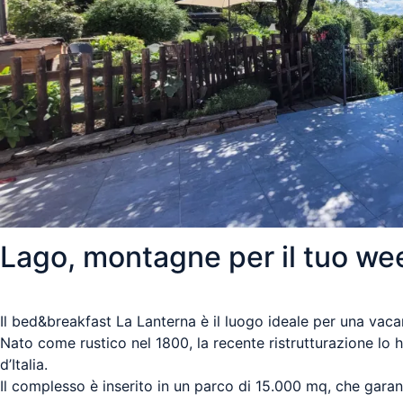
Lago, montagne per il tuo we
Il bed&breakfast La Lanterna è il luogo ideale per una vaca
Nato come rustico nel 1800, la recente ristrutturazione lo 
d’Italia.
Il complesso è inserito in un parco di 15.000 mq, che gara