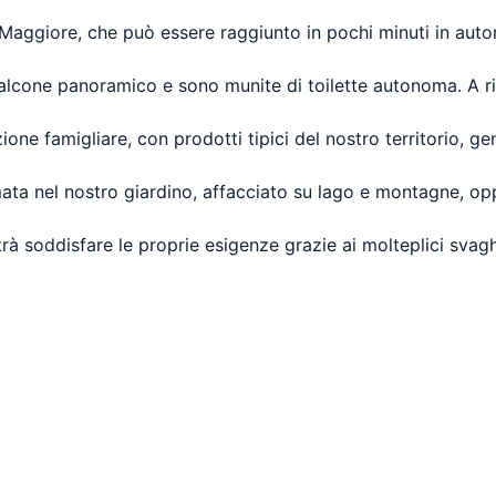
aggiore, che può essere raggiunto in pochi minuti in automo
alcone panoramico e sono munite di toilette autonoma. A ri
ione famigliare, con prodotti tipici del nostro territorio, g
ata nel nostro giardino, affacciato su lago e montagne, op
rà soddisfare le proprie esigenze grazie ai molteplici svagh