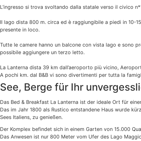
L’ingresso si trova svoltando dalla statale verso il civico 
Il lago dista 800 m. circa ed è raggiungibile a piedi in 10-
presente in loco.
Tutte le camere hanno un balcone con vista lago e sono pro
possibile aggiungere un terzo letto.
La Lanterna dista 39 km dall’aeroporto più vicino, Aeropor
A pochi km. dal B&B vi sono divertimenti per tutta la famigl
See, Berge für Ihr unverges
Das Bed & Breakfast La Lanterna ist der ideale Ort für ein
Das im Jahr 1800 als Rustico entstandene Haus wurde kürz
Sees Italiens, zu genießen.
Der Komplex befindet sich in einem Garten von 15.000 Quad
Das Anwesen ist nur 800 Meter vom Ufer des Lago Maggior